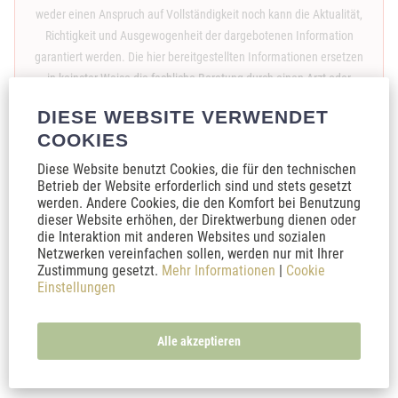
weder einen Anspruch auf Vollständigkeit noch kann die Aktualität,
Richtigkeit und Ausgewogenheit der dargebotenen Information
garantiert werden. Die hier bereitgestellten Informationen ersetzen
in keinster Weise die fachliche Beratung durch einen Arzt oder
Apotheker. Sie dienen nicht als Grundlage zur eigenständigen
DIESE WEBSITE VERWENDET
Diagnose, Beginn, Änderung oder Beendigung einer Behandlung von
COOKIES
Krankheiten. Nehme niemals Medikamente, auch keine Heilkräuter
oder Nahrungsergänzungsmittel ein, ohne Absprache mit einem Arzt
Diese Website benutzt Cookies, die für den technischen
Betrieb der Website erforderlich sind und stets gesetzt
oder Apotheker zu halten. Konsultiere bei gesundheitlichen Fragen
werden. Andere Cookies, die den Komfort bei Benutzung
oder Beschwerden immer einen Arzt Deines Vertrauens.
dieser Website erhöhen, der Direktwerbung dienen oder
die Interaktion mit anderen Websites und sozialen
* Alle Preise inkl. gesetzl. Mehrwertsteuer zzgl.
Versandkosten
und ggf.
Netzwerken vereinfachen sollen, werden nur mit Ihrer
Nachnahmegebühren, wenn nicht anders beschrieben
Zustimmung gesetzt.
Mehr Informationen
|
Cookie
Einstellungen
Altersprüfung
Bio-Zertifizierung
Händler-Login
Teilnahmebedingungen
Über uns
Alle akzeptieren
Zur Echtheit der Bewertungen
Kontakt